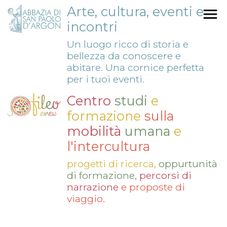
Salta
Arte, cultura, eventi e
al
incontri
contenuto
Un luogo ricco di storia e
principale
bellezza da conoscere e
abitare. Una cornice perfetta
per i tuoi eventi.
Centro
studi
e
formazione
sulla
mobilità
umana
e
l'intercultura
progetti di ricerca,
oppurtunità
di formazione,
percorsi di
narrazione
e proposte di
viaggio.