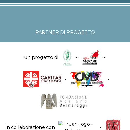
PARTNER DI PROGETTO
un progetto di
-
-
-
-
in collaborazione con
-