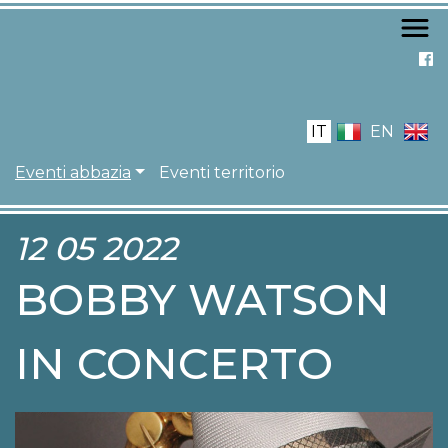
Salta
al
contenuto
principale
IT
EN
NAVIGAZIONE PRIN
Eventi abbazia
Eventi territorio
12 05 2022
BOBBY WATSON
IN CONCERTO