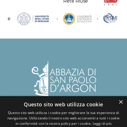
e
-
-
×
Questo sito web utilizza cookie
Abbazia benedettina di San Paolo d'Argon
Via del Convento, 1 - 24060
Questo sito web utilizza i cookie per migliorare la tua esperienza di
navigazione. Utilizzando il nostro sito web acconsenti a tutti i cookie
San Paolo d'Argon - BG
in conformità con la nostra policy per i cookie.
Leggi di più
tel.:
+39 035.958859
- fax: +39 035.4216417