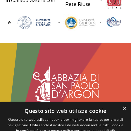
in collaborazione con
-
e
-
-
×
Questo sito web utilizza cookie
Abbazia benedettina di San Paolo d'Argon
Via del Convento, 1 - 24060
Questo sito web utilizza i cookie per migliorare la tua esperienza di
navigazione. Utilizzando il nostro sito web acconsenti a tutti i cookie
San Paolo d'Argon - BG
in conformità con la nostra policy per i cookie.
Leggi di più