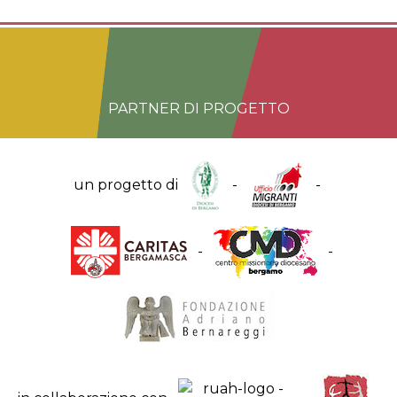
PARTNER DI PROGETTO
un progetto di
-
-
-
-