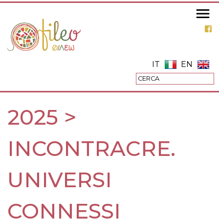
Salta
al
contenuto
principale
IT
EN
2025 >
INCONTRACRE.
UNIVERSI
CONNESSI