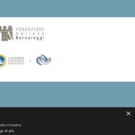
-
Abbazia benedettina di San Paolo d'Argon
×
Via del Convento, 1 - 24060
San Paolo d'Argon - BG
ndo il nostro
gi di più
tel.:
+39 035.958859
- fax: +39 035.4216417