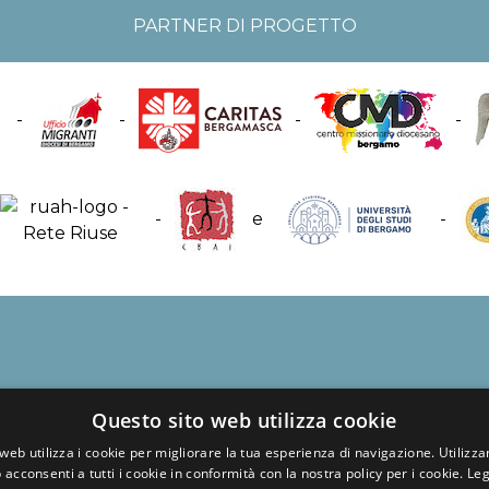
PARTNER DI PROGETTO
-
-
-
-
-
e
-
Questo sito web utilizza cookie
web utilizza i cookie per migliorare la tua esperienza di navigazione. Utilizza
 acconsenti a tutti i cookie in conformità con la nostra policy per i cookie.
Leg