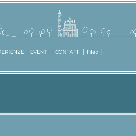
Salta
al
contenuto
principale
A
PERIENZE
EVENTI
CONTATTI
Fileo
PRINCIPALE
I