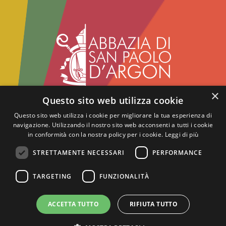
×
Questo sito web utilizza cookie
Abbazia benedettina di San Paolo d'Argon
Via del Convento, 1 - 24060
Questo sito web utilizza i cookie per migliorare la tua esperienza di
navigazione. Utilizzando il nostro sito web acconsenti a tutti i cookie
San Paolo d'Argon - BG
in conformità con la nostra policy per i cookie.
Leggi di più
tel.:
+39 035.958859
- fax: +39 035.4216417
info@abbaziasanpaolodargon.org
STRETTAMENTE NECESSARI
PERFORMANCE
gestito da Fondazione Diakonia - ETS - Tutti i
diritti riservati
TARGETING
FUNZIONALITÀ
Privacy
ACCETTA TUTTO
RIFIUTA TUTTO
seguici