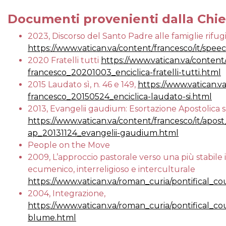
Documenti provenienti dalla Chie
2023, Discorso del Santo Padre alle famiglie rifugi
https://www.vatican.va/content/francesco/it/sp
2020 Fratelli tutti
https://www.vatican.va/content
francesco_20201003_enciclica-fratelli-tutti.html
2015 Laudato sì, n. 46 e 149,
https://www.vatican.v
francesco_20150524_enciclica-laudato-si.html
2013, Evangelii gaudium: Esortazione Apostolica
https://www.vatican.va/content/francesco/it/apo
ap_20131124_evangelii-gaudium.html
People on the Move
2009, L’approccio pastorale verso una più stabile 
ecumenico, interreligioso e interculturale
https://www.vatican.va/roman_curia/pontifical_c
2004, Integrazione,
https://www.vatican.va/roman_curia/pontifical_
blume.html