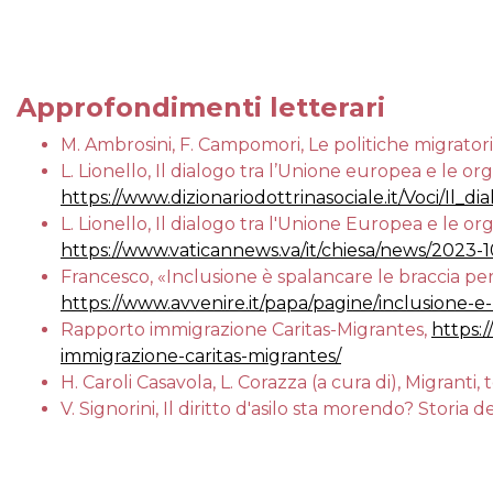
Approfondimenti letterari
M. Ambrosini, F. Campomori, Le politiche migratori
L. Lionello, Il dialogo tra l
’
Unione europea e le orga
https://www.dizionariodottrinasociale.it/Voci/Il_
L. Lionello, Il dialogo tra l'Unione Europea e le or
https://www.vaticannews.va/it/chiesa/news/2023-10
Francesco, «Inclusione è spalancare le braccia per
https://www.avvenire.it/papa/pagine/inclusione-e
Rapporto immigrazione Caritas-Migrantes,
https:
immigrazione-caritas-migrantes/
H. Caroli Casavola, L. Corazza (a cura di), Migranti,
V. Signorini, Il diritto d'asilo sta morendo? Storia d