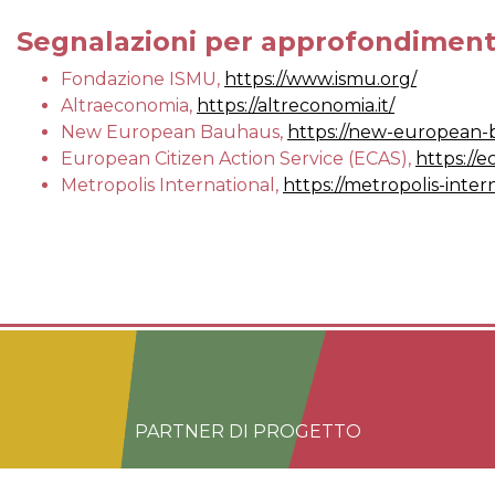
Segnalazioni per approfondiment
Fondazione ISMU,
https://www.ismu.org/
Altraeconomia,
https://altreconomia.it/
New European Bauhaus,
https://new-european-
European Citizen Action Service (ECAS),
https://e
Metropolis International,
https://metropolis-inter
PARTNER DI PROGETTO