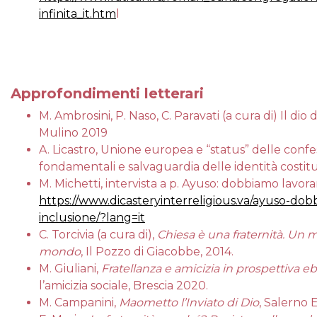
infinita_it.htm
l
Approfondimenti letterari
M. Ambrosini, P. Naso, C. Paravati (a cura di) Il dio 
Mulino 2019
A. Licastro, Unione europea e
“
status” delle confes
fondamentali e salvaguardia delle identità costituz
M. Michetti, intervista a p. Ayuso: dobbiamo lavor
https://www.dicasteryinterreligious.va/ayuso-do
inclusione/?lang=it
C. Torcivia (a cura di),
Chiesa è una fraternità. Un 
mondo
, Il Pozzo di Giacobbe, 2014.
M. Giuliani,
Fratellanza e amicizia in prospettiva eb
l
’
amicizia sociale, Brescia 2020.
M. Campanini,
Maometto l
’
Inviato di Dio
, Salerno 