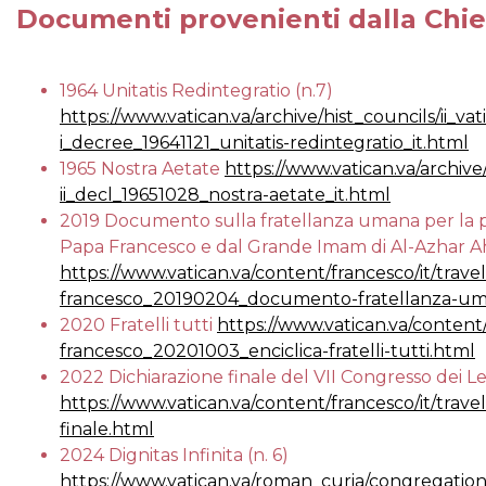
Documenti provenienti dalla Chie
1964 Unitatis Redintegratio (n.7)
https://www.vatican.va/archive/hist_councils/ii_v
i_decree_19641121_unitatis-redintegratio_it.html
1965 Nostra Aetate
https://www.vatican.va/archive
ii_decl_19651028_nostra-aetate_it.html
2019 Documento sulla fratellanza umana per la 
Papa Francesco e dal Grande Imam di Al-Azhar 
https://www.vatican.va/content/francesco/it/trav
francesco_20190204_documento-fratellanza-um
2020 Fratelli tutti
https://www.vatican.va/content
francesco_20201003_enciclica-fratelli-tutti.html
2022 Dichiarazione finale del VII Congresso dei Lea
https://www.vatican.va/content/francesco/it/tra
finale.html
2024 Dignitas Infinita (n. 6)
https://www.vatican.va/roman_curia/congregatio