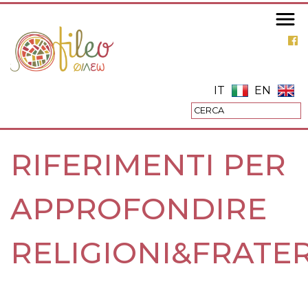
Salta
al
contenuto
principale
IT
EN
RIFERIMENTI PER
APPROFONDIRE
RELIGIONI&FRATE