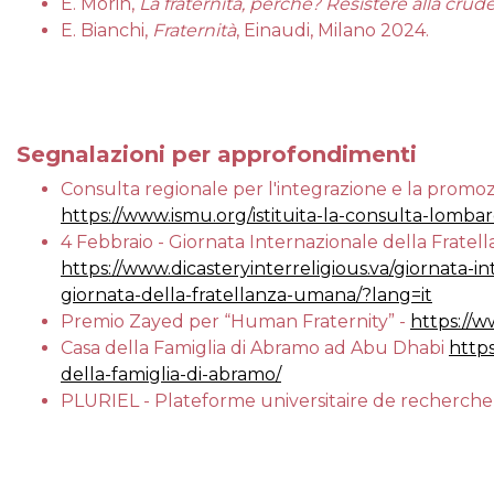
E. Morin,
La f
raternità, perch
é? Resistere alla cru
E. Bianchi,
Fraternità
, Einaudi, Milano 2024.
Segnalazioni per approfondimenti
Consulta regionale per l'integrazione e la promozi
https://www.ismu.org/istituita-la-consulta-lombard
4 Febbraio - Giornata Internazionale della Frate
https://www.dicasteryinterreligious.va/giornata-i
giornata-della-fratellanza-umana/?lang=it
Premio Zayed per “Human Fraternity” -
https://
Casa della Famiglia di Abramo ad Abu Dhabi
https
della-famiglia-di-abramo/
PLURIEL - Plateforme universitaire de recherche 