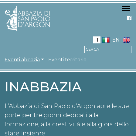
Salta
al
contenuto
principale
IT
EN
NAVIGAZIONE PRIN
Eventi abbazia
Eventi territorio
INABBAZIA
L’Abbazia di San Paolo d’Argon apre le sue
porte per tre giorni dedicati alla
formazione, alla creatività e alla gioia dello
stare Insieme