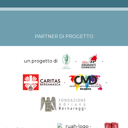
PARTNER DI PROGETTO
un progetto di
-
-
-
-