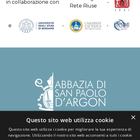
in collaborazione con
-
e
-
-
×
Questo sito web utilizza cookie
Abbazia benedettina di San Paolo d'Argon
Via del Convento, 1 - 24060
Questo sito web utilizza i cookie per migliorare la tua esperienza di
navigazione. Utilizzando il nostro sito web acconsenti a tutti i cookie
San Paolo d'Argon - BG